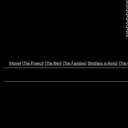
Z
Z
Z
Z
Z
Z
Z
Z
Z
[
Home
] [
The Project
] [
The Men
] [
The Families
] [
Brothers in Arms
] [
The 